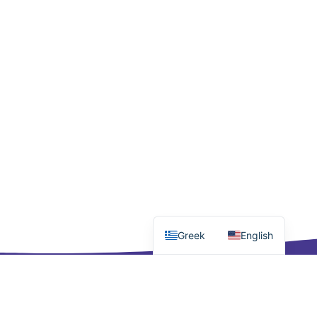
Greek
English
Έκθεση Φωτογραφίας
Cine
Melitzazz