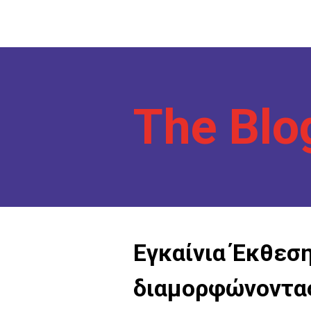
Στη Φύση
Εικαστικά Δρώμενα
Ενότητες
Έκθεση Φωτογραφίας
Συναυλίες
Αρχική
Πρόγραμμα 2026
Melitzazz Kids
Χορηγοί
Επικοινων
Cine Melitzazz
Hunt the Stamp
Στη Φύση
The Blo
Εικαστικά Δρώμενα
Έκθεση Φωτογραφίας
Αρχική
Πρόγραμμα 2026
Melitzazz Kids
Χορηγοί
Επικοινων
Εγκαίνια Έκθεσ
διαµορφώνοντας