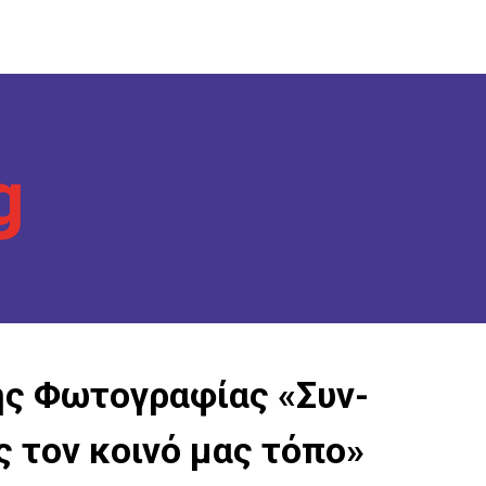
ία
g
ία
ης Φωτογραφίας «Συν-
 τον κοινό µας τόπο»