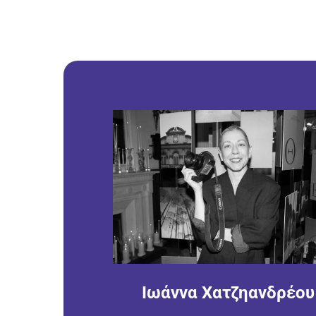
Ιωάννα Χατζηανδρέου