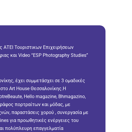
ης ΑΤΕΙ Τουριστικων Επιχειρήσεων
ιας και Video “ESP Photography Studies”
ίκης, έχει συμμετάσχει σε 3 ομαδικές
ή στο Art House Θεσσαλονίκης.Η
treBeaute, Hello magazine, Bhmagazino,
γράφος πορτραίτων και μόδας, με
χνών, παραστάσεις χορού , συνεργασία με
lines για προωθητικές ενέργειες του
και πολύπλευρη επαγγελματία