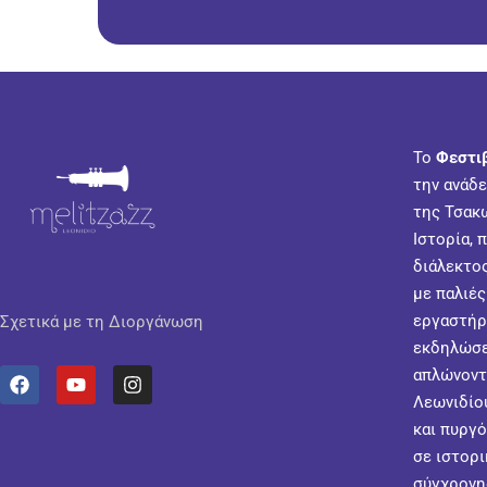
Το
Φεστι
την ανάδε
της Τσακ
Ιστορία, 
διάλεκτος
με παλιές
εργαστήρ
Σχετικά με τη Διοργάνωση
εκδηλώσε
απλώνοντα
Λεωνιδίου
και πυργό
σε ιστορι
σύγχρονη