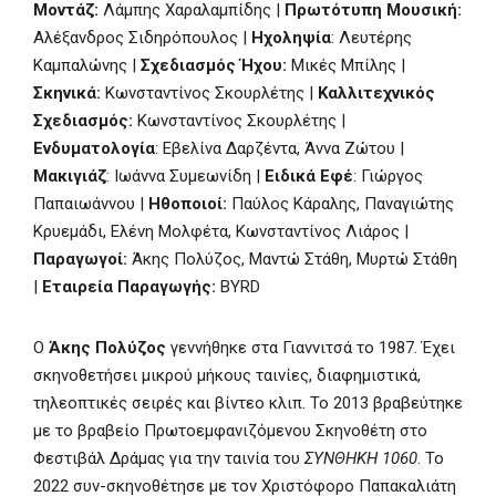
Μοντάζ:
Λάμπης Χαραλαμπίδης |
Πρωτότυπη Μουσική:
Αλέξανδρος Σιδηρόπουλος |
Ηχοληψία
: Λευτέρης
Καμπαλώνης |
Σχεδιασμός Ήχου:
Μικές Μπίλης |
Σκηνικά:
Κωνσταντίνος Σκουρλέτης |
Καλλιτεχνικός
Σχεδιασμός:
Κωνσταντίνος Σκουρλέτης |
Ενδυματολογία
:
Εβελίνα Δαρζέντα, Άννα Ζώτου |
Μακιγιάζ
: Ιωάννα Συμεωνίδη |
Ειδικά Εφέ
: Γιώργος
Παπαιωάννου |
Ηθοποιοί:
Παύλος Κάραλης, Παναγιώτης
Κρυεμάδι, Ελένη Μολφέτα, Κωνσταντίνος Λιάρος |
Παραγωγοί:
Άκης Πολύζος, Μαντώ Στάθη, Μυρτώ Στάθη
|
Εταιρεία Παραγωγής:
BYRD
O
Άκης Πολύζος
γεννήθηκε στα Γιαννιτσά το 1987. Έχει
σκηνοθετήσει μικρού μήκους ταινίες, διαφημιστικά,
τηλεοπτικές σειρές και βίντεο κλιπ. Το 2013 βραβεύτηκε
με το βραβείο Πρωτοεμφανιζόμενου Σκηνοθέτη στο
Φεστιβάλ Δράμας για την ταινία του
ΣΥΝΘΗΚΗ 1060
. Το
2022 συν-σκηνοθέτησε με τον Χριστόφορο Παπακαλιάτη