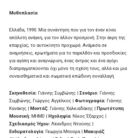
Μυθοπλασία
Ελλάδα, 1990. Μία συνάντηση που για τον έναν είναι
απόλυτη ανάγκη, για τον άλλον προσμονή. Στην άκρη της
επαρχίας, το αυτοκίνητο προχωρά. Ανάμεσα σε
αναμνήσεις, ερωτήματα για το παρελθόν και προσδοκίες
για αγάπη και αναγνώριση, ένας άντρας και ένα αγόρι
διαπραγματεύονται όχι μόνο τη σχέση τους, αλλά και μια
συναισθηματικά και σωματικά επώδυνη συναλλαγή.
Σκηνοθεσία:
Γιάννης Συμβώνης |
Σενάριο:
Γιάννης
Συμβώνης, Γιώργος Αγγέλκος |
Φωτογραφία:
Γιάννης
Κανάκης |
Μοντάζ:
Γιάννης Χαλκιαδάκης |
Πρωτότυπη
Μουσική:
MHMD |
Ηχοληψία
: Νίκος Έξαρχος |
Σχεδιασμός Ήχου:
Λέανδρος Ντούνης |
Ενδυματολογία
:
Γεωργία Μπούρα |
Μακιγιάζ
: