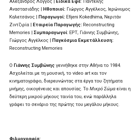
Αλέξανδρος Λόγγος |
Ειδικά Εφέ
: Παντελής
Αναστασιάδης |
Ηθοποιοί:
Γιώργος Αγγέλκος, Ιερώνυμος
Καλετσάνος |
Παραγωγοί:
Efijeni Kokedhima, Νεριτάν
Ζιντζιρία |
Εταιρεία Παραγωγής:
Reconstructing
Memories |
Συμπαραγωγοί
: ΕΡΤ, Γιάννης Συμβώνης,
Γιώργος Αγγέλκος |
Παγκόσμια Εκμετάλλευση:
Reconstructing Memories
Ο
Γιάννης Συμβώνης
γεννήθηκε στην Αθήνα το 1984.
Ασχολείται με τη μουσική, το video art και τον
κινηματογράφο, διερευνώντας στα έργα του ζητήματα
μνήμης, οικογένειας και απουσίας. Το
Μικρό Σώμα
είναι η
δεύτερη μικρού μήκους ταινία του, ενώ παράλληλα
γράφει το σενάριο της πρώτης του μεγάλου μήκους.
Φιλμογραφία: