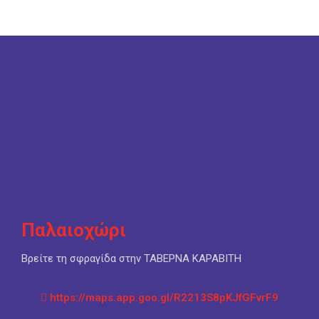
Παλαιοχώρι
Βρείτε τη σφραγίδα στην ΤΑΒΕΡΝΑ ΚΑΡΑΒΙΤΗ
https://maps.app.goo.gl/R2213S8pKJfGFvrF9