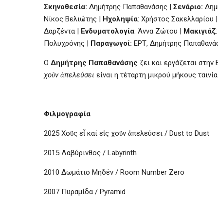
Σκηνοθεσία:
Δημήτρης Παπαθανάσης |
Σενάριο:
Δημ
Νίκος Βελιώτης |
Ηχοληψία
: Χρήστος Σακελλαρίου 
Δαρζέντα |
Ενδυματολογία
: Άννα Ζώτου |
Μακιγιάζ
Πολυχρόνης |
Παραγωγοί:
ΕΡΤ, Δημήτρης Παπαθανά
Ο
Δημήτρης Παπαθανάσης
ζει και εργάζεται στην
χο
ῦ
ν
ἀ
πελεύσει
είναι η τέταρτη μικρού μήκους ταινία
Φιλμογραφία
2025 Χο
ῦ
ς ε
ἶ
καί ε
ἰ
ς χο
ῦ
ν
ἀ
πελεύσει / Dust to Dust
2015 Λαβύρινθος / Labyrinth
2010 Δωμάτιο Μηδέν / Room Number Zero
2007 Πυραμίδα / Pyramid