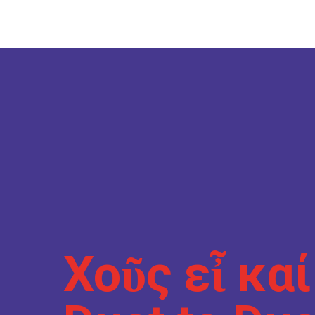
Στη Φύση
Εικαστικά Δρώμενα
Ενότητες
Έκθεση Φωτογραφίας
Συναυλίες
Αρχική
Πρόγραμμα 2026
Melitzazz Kids
Χορηγοί
Επικ
Cine Melitzazz
Hunt the Stamp
Στη Φύση
Εικαστικά Δρώμενα
Έκθεση Φωτογραφίας
Αρχική
Πρόγραμμα 2026
Melitzazz Kids
Χορηγοί
Επικ
Χοῦς εἶ καί