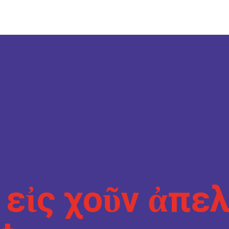
οινωνία
οινωνία
 εἰς χοῦν ἀπελ