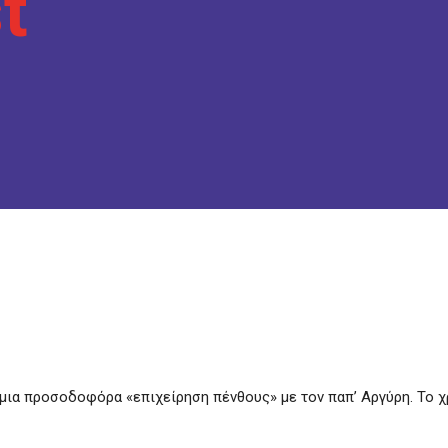
t
 μια προσοδοφόρα «επιχείρηση πένθους» με τον παπ’ Αργύρη. Το χ