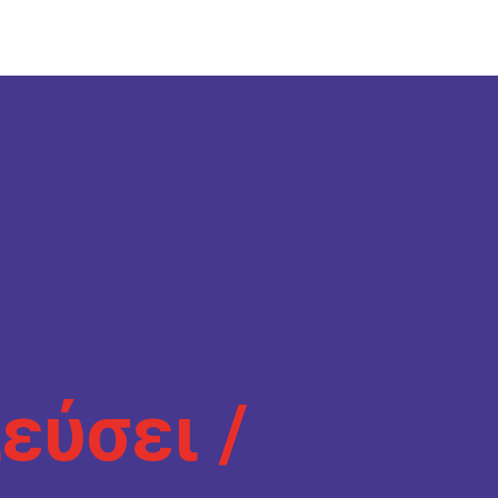
εύσει /