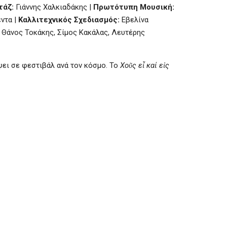
τάζ:
Γιάννης Χαλκιαδάκης |
Πρωτότυπη Μουσική:
ντα |
Καλλιτεχνικός Σχεδιασμός:
Εβελίνα
 Θάνος Τοκάκης, Σίμος Κακάλας, Λευτέρης
ψει σε φεστιβάλ ανά τον κόσμο. Το
Χο
ῦ
ς ε
ἶ
καί ε
ἰ
ς