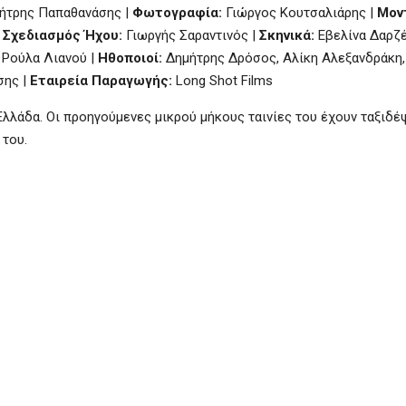
ήτρης Παπαθανάσης |
Φωτογραφία:
Γιώργος Κουτσαλιάρης |
Μον
|
Σχεδιασμός Ήχου:
Γιωργής Σαραντινός |
Σκηνικά:
Εβελίνα Δαρζέ
: Ρούλα Λιανού |
Ηθοποιοί:
Δημήτρης Δρόσος, Αλίκη Αλεξανδράκη,
σης |
Εταιρεία Παραγωγής:
Long Shot Films
 Ελλάδα. Οι προηγούμενες μικρού μήκους ταινίες του έχουν ταξιδέ
 του.