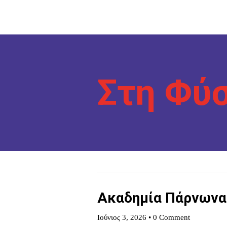
Στη Φύση
Εικαστικά Δρώμενα
Ενότητες
Έκθεση Φωτογραφίας
Συναυλίες
Αρχική
Πρόγραμμα 2026
Melitzazz Kids
Χορηγοί
Επικοινων
Cine Melitzazz
Hunt the Stamp
Στη Φύση
Στη Φύ
Εικαστικά Δρώμενα
Έκθεση Φωτογραφίας
Αρχική
Πρόγραμμα 2026
Melitzazz Kids
Χορηγοί
Επικοινων
Ακαδημία Πάρνωνα
Ιούνιος 3, 2026
•
0 Comment